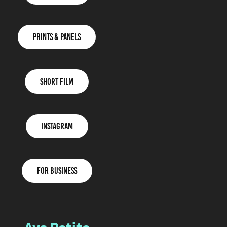
Prints & PanelS
Short Film
Instagram
for Business