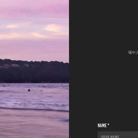
場や
Name *